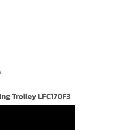
ล
ving Trolley LFC170F3