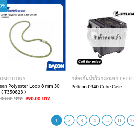
60%
สินค้าหมดแล้ว
ROMOTIONS
กล่องกันน้ำกันกระแทก PELI
ean Polyester Loop 8 mm 30
Pelican 0340 Cube Case
 ( 7350823 )
Original
Current
500.00
990.00
price
price
was:
is:
2,500.00฿.
990.00฿.
1
2
3
4
…
18
1