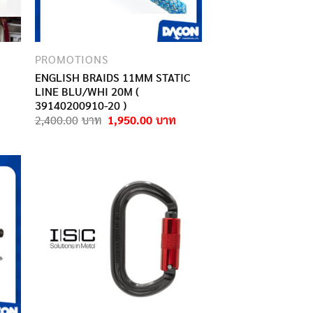
PROMOTIONS
ENGLISH BRAIDS 11MM STATIC
LINE BLU/WHI 20M (
39140200910-20 )
Original
Current
2,400.00
1,950.00
price
price
was:
is:
2,400.00฿.
1,950.00฿.