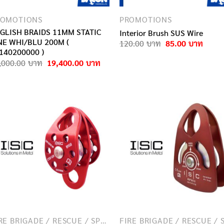
ROMOTIONS
PROMOTIONS
GLISH BRAIDS 11MM STATIC
Interior Brush SUS Wire
NE WHI/BLU 200M (
Original
Curre
120.00
85.00
price
price
140200000 )
was:
is:
Original
Current
,000.00
19,400.00
120.00฿.
85.00
price
price
was:
is:
24,000.00฿.
19,400.00฿.
FIRE BRIGADE / RESCUE / SPECIAL FORCES