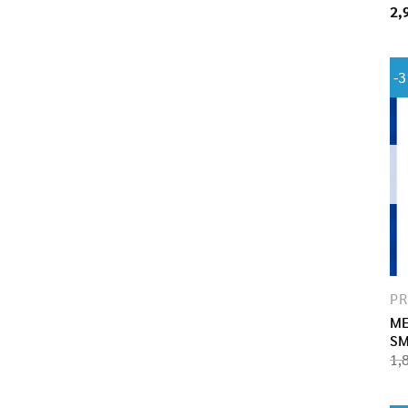
2,
-
P
ME
SM
1,