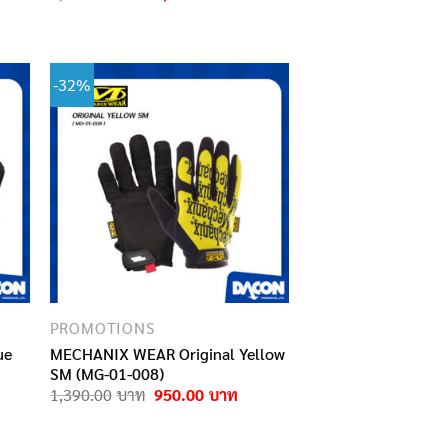
rice
price
price
s:
was:
is:
2,350.00฿.
2,590.00฿.
1,990.00฿.
-32%
PROMOTIONS
ue
MECHANIX WEAR Original Yellow
SM (MG-01-008)
rrent
Original
Current
1,390.00
950.00
ce
price
price
was:
is:
0.00฿.
1,390.00฿.
950.00฿.