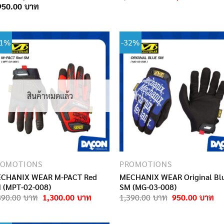
price
p
950.00
was:
i
2,950.00฿.
31%
-32%
สินค้าหมดแล้ว
ROMOTIONS
PROMOTIONS
CHANIX WEAR M-PACT Red
MECHANIX WEAR Original Bl
 (MPT-02-008)
SM (MG-03-008)
Original
Current
Original
Cu
890.00
1,300.00
1,390.00
950.00
price
price
price
pri
was:
is:
was:
is:
1,890.00฿.
1,300.00฿.
1,390.00฿.
95