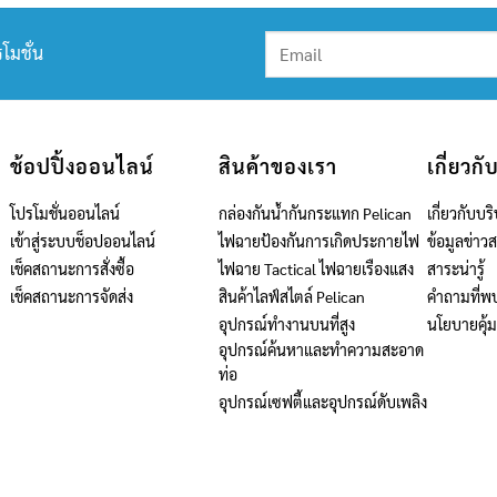
โมชั่น
ช้อปปิ้งออนไลน์
สินค้าของเรา
เกี่ยวกั
โปรโมชั่นออนไลน์
กล่องกันน้ำกันกระแทก Pelican
เกี่ยวกับบริ
เข้าสู่ระบบช็อปออนไลน์
ไฟฉายป้องกันการเกิดประกายไฟ
ข้อมูลข่าว
เช็คสถานะการสั่งซื้อ
ไฟฉาย Tactical ไฟฉายเรืองแสง
สาระน่ารู้
เช็คสถานะการจัดส่ง
สินค้าไลฟ์สไตล์ Pelican
คำถามที่พ
อุปกรณ์ทำงานบนที่สูง
นโยบายคุ้
อุปกรณ์ค้นหาและทำความสะอาด
ท่อ
อุปกรณ์เซฟตี้และอุปกรณ์ดับเพลิง