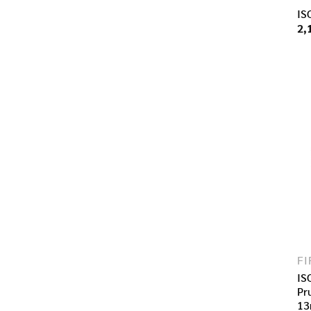
IS
2,
IS
Pr
13