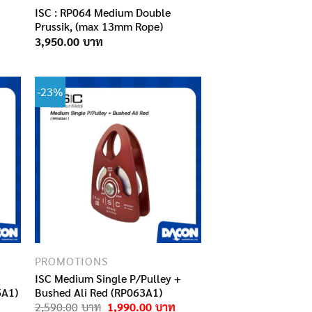
ISC : RP064 Medium Double
Prussik, (max 13mm Rope)
3,950.00
-23%
PROMOTIONS
+
ISC Medium Single P/Pulley +
5A1)
Bushed Ali Red (RP063A1)
Current
Original
Current
2,590.00
1,990.00