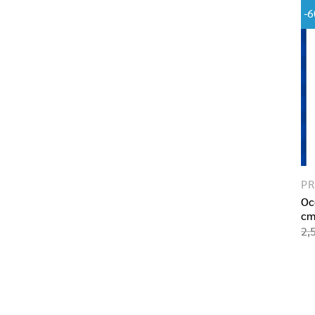
-
P
Oc
cm
2,