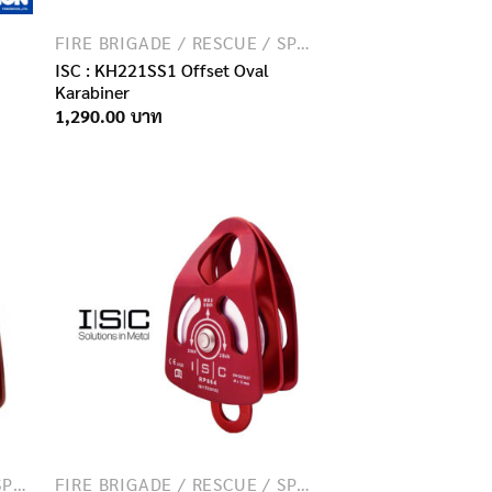
FIRE BRIGADE / RESCUE / SPECIAL FORCES
ISC : KH221SS1 Offset Oval
Karabiner
nt
1,290.00
฿.
FIRE BRIGADE / RESCUE / SPECIAL FORCES
FIRE BRIGADE / RESCUE / SPECIAL FORCES