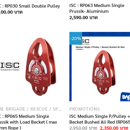
ISC : RP063 Medium Single
C : RP030 Small Double Pulley
Prussik- Aluminium
100.00
2,590.00
-20%
FIRE BRIGADE / RESCUE / SPECIAL FORCES
PROMOTIONS
C : RP065 Medium Single
ISC Medium Single P/Pulley 
ussik with Load Becket ( max
Becket Bushed Ali Red (RP06
mm Rope )
Original
2,950.00
2,350.00