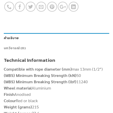
คำอธิบาย
บทวิจารณ์ (0)
Technical Information
Compatible with rope diameter (mm)
max 13mm (1/2″)
(MBS) Minimum Breaking Strength (kN)
50
(MBS) Minimum Breaking Strength (lbf)
11240
Wheel material
Aluminium
Finish
Anodised
Colour
Red or black
Weight (grams)
215