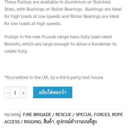
These Pulleys are available in Aluminium or Stainless
Steel, with Bushings or Roller Bearings. Bushings are ideal
for high loads at low speeds and Roller Bearings are ideal
for low loads at high speeds.
Pulleys in the new Prussik range have fully load-rated
Beckets, which are large enough to allow a Karabiner to
rotate fully.
*Accredited in the UK, by a third party test house
จำนวน ISC : RP065 Medium Single Prussik with Load Becket ( max 13
หยิบใส่ตะกร้า
หมวดหมู่:
FIRE BRIGADE / RESCUE / SPECIAL FORCES
,
ROPE
ACCESS / RIGGING
,
สินค้า
,
อุปกรณ์ทำงานบนที่สูง