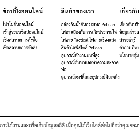
ช้อปปิ้งออนไลน์
สินค้าของเรา
เกี่ยวกั
โปรโมชั่นออนไลน์
กล่องกันน้ำกันกระแทก Pelican
เกี่ยวกับบริ
เข้าสู่ระบบช็อปออนไลน์
ไฟฉายป้องกันการเกิดประกายไฟ
ข้อมูลข่าว
เช็คสถานะการสั่งซื้อ
ไฟฉาย Tactical ไฟฉายเรืองแสง
สาระน่ารู้
เช็คสถานะการจัดส่ง
สินค้าไลฟ์สไตล์ Pelican
คำถามที่พ
อุปกรณ์ทำงานบนที่สูง
นโยบายคุ้
อุปกรณ์ค้นหาและทำความสะอาด
ท่อ
อุปกรณ์เซฟตี้และอุปกรณ์ดับเพลิง
าพการใช้งานและเพื่อเก็บข้อมูลสถิติ เมื่อคุณใช้เว็บไซต์ต่อไปถือว่าคุ
MAINTENANCE AND INSPECTION PRODUCTS
INDUSTRIAL W