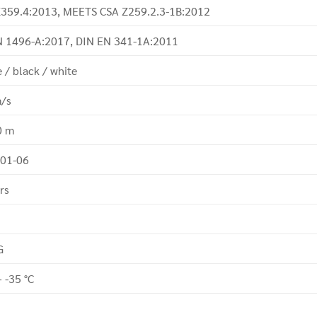
Z359.4:2013, MEETS CSA Z259.2.3-1B:2012
N 1496-A:2017, DIN EN 341-1A:2011
 / black / white
m/s
0 m
-01-06
rs
G
– -35 °C