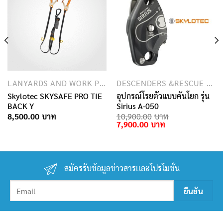
LANYARDS AND WORK POSITIONING ROPES
DESCENDERS &RESCUE DEVICES
Skylotec SKYSAFE PRO TIE
อุปกรณ์โรยตัวแบบคันโยก รุ่น
BACK Y
Sirius A-050
8,500.00
10,900.00
Original
Current
7,900.00
price
price
was:
is:
10,900.00฿.
7,900.00฿.
สมัครรับข้อมูลข่าวสารเเละโปรโมชั่น