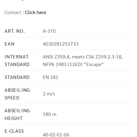
Contact :
Click here
ART. NO.
A-370
EAN
4030281252733
INTERNAT.
ANSI Z359.4, meets CSA Z259.2.3-1B,
STANDARD
NFPA 1983 (12ED) “Escape”
STANDARD
EN 341
ABSEILING
2 m/s
SPEED
ABSEILING
180 m
HEIGHT
E-CLASS
40-02-01-06