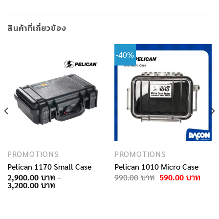
สินค้าที่เกี่ยวข้อง
-40%
PROMOTIONS
PROMOTIONS
Pelican 1170 Small Case
Pelican 1010 Micro Case
Original
Curre
2,900.00
–
990.00
590.00
Price
price
price
3,200.00
rent
range:
was:
is:
e
2,900.00฿
990.00฿.
590.0
through
.00฿.
3,200.00฿