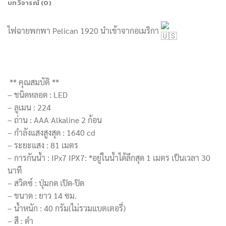
บทวิจารณ์ (0)
ไฟฉายพกพา Pelican 1920 นำเข้าจากอเมริกา
**
คุณสมบัติ **
– ชนิดหลอด : LED
– ลูเมน : 224
– ถ่าน : AAA Alkaline 2 ก้อน
– กำลังแสงสูงสุด : 1640 cd
– ระยะแสง : 81 เมตร
– การกันน้ำ : IPx7 IPX7: *อยู่ในน้ำได้ลึกสุด 1 เมตร เป็นเวลา 30
นาที
– สวิตซ์ : ปุ่มกด เปิด-ปิด
– ขนาด : ยาว 14 ซม.
– น้ำหนัก : 40 กรัม(ไม่รวมแบตเตอรี่)
– สี : ดำ