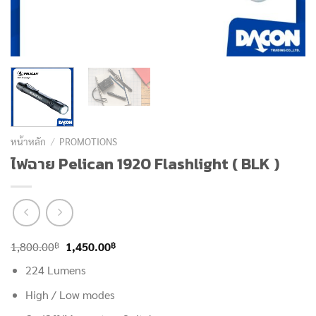
หน้าหลัก
/
PROMOTIONS
ไฟฉาย Pelican 1920 Flashlight ( BLK )
Original
Current
฿
฿
1,800.00
1,450.00
price
price
224 Lumens
was:
is:
High / Low modes
1,800.00฿.
1,450.00฿.