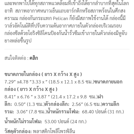
และพกพาไปได้ทุกสภาพแวดล้อมที่เข้าถึงได้ยากลำบากที่สุดในโลก
อาทิ สภาพอากาศหนาวเย็นแถบอาร์กติกหรือสภาพร้อนในศึกสง
ครามม กล่องกันกระแทก Pelican ก็ยังมีสภาพใช้งานได้ กล่องนี้มี
วาล์วอัตโนมัติที่ปรับความดันอากาศภายในตัวกล่องบริเวณรอบ
กล่องซีลด้วยโอริงซิลิโคนป้องกันน้ำรั่วซึมเข้าภายในตัวกล่องมีหูจับ
ยางหล่อขึ้นรูป
สนใจติดต่อ :
คลิก
ขนาดภายในกล่อง ( ยาว
X กว้าง X สูง )
7.29″ x4.78 ″3.33 x ″ (18.5 x 12.1 x 8.5 ซม.)
ขนาดภายนอก
กล่อง ( ยาว
X กว้าง X สูง )
8.41″ x 6.76 ″ x 3.87 ″ (21.4 x 17.2 x 9.8 ซม.)
ฝา
ลึก
:
0.50″ (1.3 ซม.)
ตัวกล่องลึก
:
2.56″ (6.5 ซม.)
ความลึก
รวม
:
3.06″ (7.8 ซม.)
น้ำหนักรวมโฟม
:
68.40 ปอนด์ (31 กก.)
น้ำหนักไม่รวมโฟม
:
53.00 ปอนด์ (24 กก.)
วัสดุตัวกล่อง
:
พลาสติกโพลีโพรพิลีน