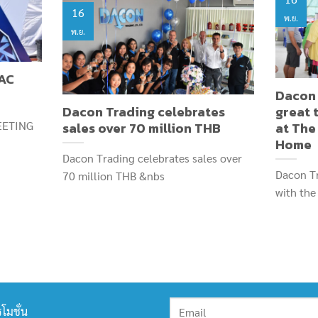
16
พ.ย.
พ.ย.
RAC
Dacon 
Dacon Trading celebrates
great 
EETING
sales over 70 million THB
at The
Home
Dacon Trading celebrates sales over
Dacon Tr
70 million THB &nbs
with the
โมชั่น