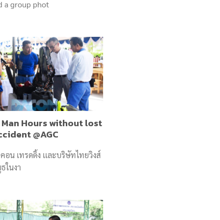
d a group phot
 Man Hours without lost
ccident @AGC​
คอน เทรดดิ้ง เเละบริษัทไทยวิงส์
ูธในงา