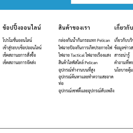
ช้อปปิ้งออนไลน์
สินค้าของเรา
เกี่ยวกั
โปรโมชั่นออนไลน์
กล่องกันน้ำกันกระแทก Pelican
เกี่ยวกับบริ
เข้าสู่ระบบช็อปออนไลน์
ไฟฉายป้องกันการเกิดประกายไฟ
ข้อมูลข่าว
เช็คสถานะการสั่งซื้อ
ไฟฉาย Tactical ไฟฉายเรืองแสง
สาระน่ารู้
เช็คสถานะการจัดส่ง
สินค้าไลฟ์สไตล์ Pelican
คำถามที่พ
อุปกรณ์ทำงานบนที่สูง
นโยบายคุ้
อุปกรณ์ค้นหาและทำความสะอาด
ท่อ
อุปกรณ์เซฟตี้และอุปกรณ์ดับเพลิง