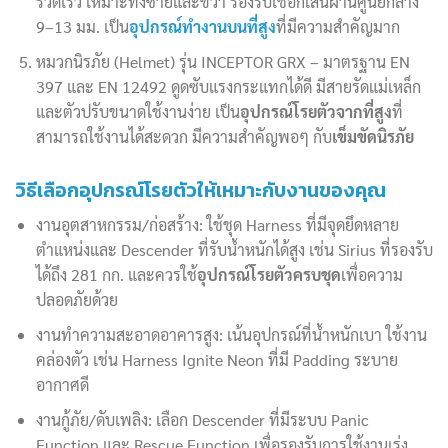
รวดเร็ว เหมาะทั้งซ้ายและขวา รองรับเชือกเส้นผ่านศูนย์กลาง
9–13 มม. เป็น
อุปกรณ์ทำงานบนที่สูง
ที่มีความสำคัญมาก
หมวกนิรภัย (Helmet) รุ่น INCEPTOR GRX – มาตรฐาน EN
397 และ EN 12492 ดูดซับแรงกระแทกได้ดี มีสายรัดแม่เหล็ก
และตัวปรับขนาดใช้งานง่าย เป็น
อุปกรณ์โรยตัวจากที่สูง
ที่
สามารถใช้งานได้สะดวก มีความสำคัญพอๆ กับ
เข็มขัดนิรภัย
วิธีเลือกอุปกรณ์โรยตัวให้เหมาะกับงานของคุณ
งานอุตสาหกรรม/ก่อสร้าง: ใช้ชุด Harness ที่มีจุดยึดหลาย
ตำแหน่งและ Descender ที่รับน้ำหนักได้สูง เช่น Sirius ที่รองรับ
ได้ถึง 281 กก. และควรใช้
อุปกรณ์โรยตัวครบชุด
เพื่อความ
ปลอดภัยด้วย
งานทำความสะอาดอาคารสูง: เน้นอุปกรณ์ที่น้ำหนักเบา ใช้งาน
คล่องตัว เช่น Harness Ignite Neon ที่มี Padding ระบาย
อากาศดี
งานกู้ภัย/ดับเพลิง: เลือก Descender ที่มีระบบ Panic
Function และ Rescue Function เพื่อรองรับการใช้งานเร่ง