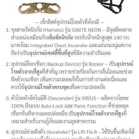
เช็กลิสต์อุปกรณ์โรยตัวที่ต้องมี
ชุดสายรัดนิรภัย (Harness) รุ่น IGNITE NEON – มีจุดยึดหลาย
ตำแหน่งเหมือนกับ
เข็มขัดนิรภัย
รองรับน้ำหนักสูงสุด 140 กก.
มาพร้อม Integrated Chest Ascender และแผ่นรองนุ่มสบาย
ถือว่าเป็น
อุปกรณ์เซฟตี้ขึ้นที่สูง
ที่มีความจำเป็นเลย
อุปกรณ์ล็อกเชือก (Backup Device) รุ่น Rocker – เป็น
อุปกรณ์
โรยตัวจากที่สูง
ที่สำคัญ เพราะช่วยป้องกันการลื่นไถลและช่วย
ยึดตัวบนเชือก เพิ่มความปลอดภัยในการทำงานต่อเนื่องและ
ควรใช้
อุปกรณ์โรยตัวครบชุด
เพื่อความปลอดภัย
ตัวโรยตัวอัตโนมัติ (Descender) รุ่น SIRIUS – ผลิตจากโลหะ
100% มีระบบ Auto-Lock และ Panic Function ที่ช่วยหยุด
เชือกทันทีหากเผลอปล่อยมือ เป็น
อุปกรณ์โรยตัวจากที่สูง
ที่
เหมาะสำหรับงานกู้ภัยและงานอุตสาหกรรม
อุปกรณ์ช่วยดึงตัว (Ascender) รุ่น Lift Fix R – ใช้ปีนขึ้นเชือกได้