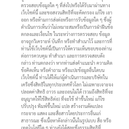
ตรวจสอบข้อมูลใด ๆ ที่ส่งไปหรือได้รับมาผ่านทาง
เว็บไซต์นี้ และขอสงวนสิทธิที่จะคัดกรอง แก้ไข เอา
ออก หรือห้ามการส่งต่อหรือการรับข้อมูลใด ๆ ซึ่งผู้
ดำเนินการเห็นว่าไม่เหมาะสมหรือเป็นการฝ่าฝืนข้อ
ตกลงและเงื่อนไข ในระหว่างการตรวจสอบ ข้อมูล
อาจถูกวิเคราะห์ บันทึก หรือทำสำเนาไว้ และการที่
ท่านใช้เว็บไซต์นี้เป็นการให้ความเห็นชอบของท่าน
ต่อการควบคุม ทำสำเนา และการตรวจสอบดัง
กล่าว ท่านตกลงว่า หากท่านส่งคำแนะนำ ความคิด
ข้อคิดเห็น หรือคำถาม หรือแปะข้อมูลอื่นใดบน
เว็บไซต์นี้ ท่านได้ให้แก่ผู้ดำเนินการและบริษัทใน
เครือซึ่งสิทธิในทุกประเทศทั่วโลก ไม่เฉพาะเจาะจง
ปลอดค่าสิทธิ ถาวร และถอนไม่ได้ (รวมถึงสิทธิที่จะ
อนุญาตให้ใช้สิทธิต่อ) ที่จะใช้ ทำขึ้นใหม่ แก้ไข
ปรับปรุง พิมพ์ขึ้นใหม่ แปล สร้างงานดัดแปลง
กระจาย แสดง และสื่อสารโดยประการอื่นแก่
สาธารณะ ซึ่งเนื้อหาดังกล่าวนั้นในรูปแบบ สื่อ หรือ
เทคโนโลยีใด ๆ ท่านยังได้สละซึ่งธรรมสิทธิที่