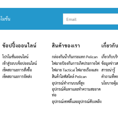
โมชั่น
ช้อปปิ้งออนไลน์
สินค้าของเรา
เกี่ยวกั
โปรโมชั่นออนไลน์
กล่องกันน้ำกันกระแทก Pelican
เกี่ยวกับบริ
เข้าสู่ระบบช็อปออนไลน์
ไฟฉายป้องกันการเกิดประกายไฟ
ข้อมูลข่าว
เช็คสถานะการสั่งซื้อ
ไฟฉาย Tactical ไฟฉายเรืองแสง
สาระน่ารู้
เช็คสถานะการจัดส่ง
สินค้าไลฟ์สไตล์ Pelican
คำถามที่พ
อุปกรณ์ทำงานบนที่สูง
นโยบายคุ้
อุปกรณ์ค้นหาและทำความสะอาด
ท่อ
อุปกรณ์เซฟตี้และอุปกรณ์ดับเพลิง