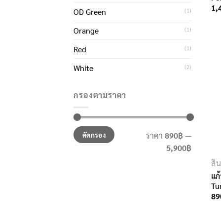
1,
OD Green
(1)
Orange
(1)
Red
(1)
White
(2)
กรองตามราคา
ราคา
ราคา
คัดกรอง
ราคา
890฿
—
ต่ำ
สูงสุด
5,900฿
สุด
สิ
แก
Tu
89