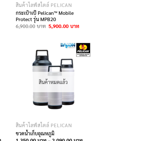
สินค้าไลฟ์สไตล์ PELICAN
กระเป๋าเป้ Pelican™ Mobile
Protect รุ่น MPB20
Original
Current
6,900.00
5,900.00
price
price
was:
is:
6,900.00฿.
5,900.00฿.
สินค้าหมดแล้ว
สินค้าไลฟ์สไตล์ PELICAN
ขวดน้ำเก็บอุณหภูมิ
Price
Price
1,350.00
–
2,090.00