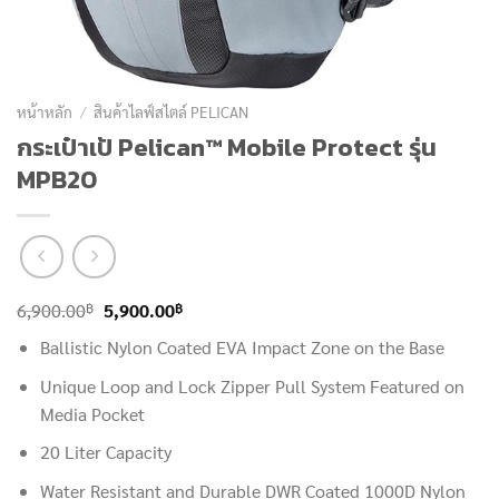
หน้าหลัก
/
สินค้าไลฟ์สไตล์ PELICAN
กระเป๋าเป้ Pelican™ Mobile Protect รุ่น
MPB20
Original
Current
฿
฿
6,900.00
5,900.00
price
price
Ballistic Nylon Coated EVA Impact Zone on the Base
was:
is:
Unique Loop and Lock Zipper Pull System Featured on
6,900.00฿.
5,900.00฿.
Media Pocket
20 Liter Capacity
Water Resistant and Durable DWR Coated 1000D Nylon