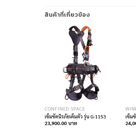
สินค้าที่เกี่ยวข้อง
EVICES
CONFINED SPACE
otec LOOP SEP 40
เข็มขัดนิรภัยเต็มตัว รุ่น G-1153
เข็มข
23,900.00
24,0