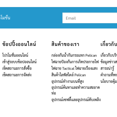
โมชั่น
ช้อปปิ้งออนไลน์
สินค้าของเรา
เกี่ยวกั
โปรโมชั่นออนไลน์
กล่องกันน้ำกันกระแทก Pelican
เกี่ยวกับบริ
เข้าสู่ระบบช็อปออนไลน์
ไฟฉายป้องกันการเกิดประกายไฟ
ข้อมูลข่าว
เช็คสถานะการสั่งซื้อ
ไฟฉาย Tactical ไฟฉายเรืองแสง
สาระน่ารู้
เช็คสถานะการจัดส่ง
สินค้าไลฟ์สไตล์ Pelican
คำถามที่พ
อุปกรณ์ทำงานบนที่สูง
นโยบายคุ้
อุปกรณ์ค้นหาและทำความสะอาด
ท่อ
อุปกรณ์เซฟตี้และอุปกรณ์ดับเพลิง