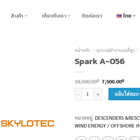
สินค้า
เกี่ยวกับเรา
ติดต่อเรา
ไทย
หน้าหลัก
/
อุปกรณ์ทำงานบนที่สูง
/
Spark A-056
Original
Curren
฿
฿
10,500.00
7,500.00
price
price
จำนวน Spark A-056 ชิ้น
หยิบใส่ตะก
was:
is:
10,500.00฿.
7,500.
หมวดหมู่:
DESCENDERS &RESC
WIND ENERGY / OFFSHORE I