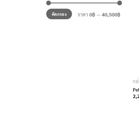
ราคา
ราคา
คัดกรอง
ราคา
0฿
—
40,500฿
ต่ำ
สูงสุด
สุด
กล
Pe
2,