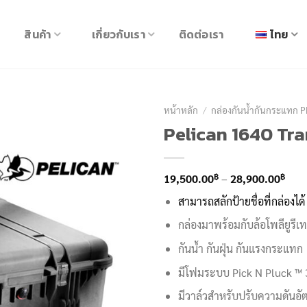
สินค้า
เกี่ยวกับเรา
ติดต่อเรา
ไทย
หน้าหลัก
/
กล่องกันน้ำกันกระแทก 
Pelican 1640 Tr
Pric
฿
฿
19,500.00
–
28,900.00
rang
สามารถสลักป้ายชื่อที่กล่องได้
19,5
กล่องมาพร้อมกับล้อโพลียูรีเ
thro
28,9
กันน้ำ กันฝุ่น กันแรงกระแทก
มีโฟมระบบ Pick N Pluck ™ 3
มีวาล์วสำหรับปรับความดันอั