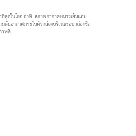
ากที่สุดในโลก อาทิ สภาพอากาศหนาวเย็นแถบ
บความดันอากาศภายในตัวกล่องบริเวณรอบกล่องซีล
ณภาพดี