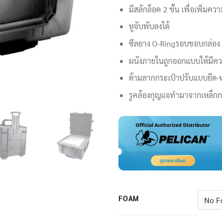
มีสลักล็อค 2 ชั้น เพื่อเพิ่มค
หูจับพับลงได้
ซีลยาง O-Ringรอบขอบกล่อง ป้
ผนังภายในถูกออกแบบให้มีคว
ด้ามลากกระเป๋าปรับแบบยืด-ห
รูคล้องกุญแจทำมาจากเหล็กกล
FOAM