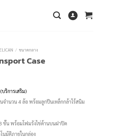
PELICAN
/
ขนาดกลาง
ansport Case
e
e:
 (บริการเสริม)
00.00฿
ทนจำนวน 4 ล้อ พร้อมลูกปืนเหล็กกล้าไร้สนิม
ugh
00.00฿
 ชั้น พร้อมโฟมรังไข่ด้านบนฝาปิด
ตโนมัติภายในกล่อง