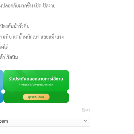
วามปลอดภัยมากขึ้น เปิด-ปิดง่าย
องกันน้ำรั่วซึม
ามทึบ แต่น้ำหนักเบา และแข็งแรง
ดได้
้าไร้สนิม
ล้างค่า