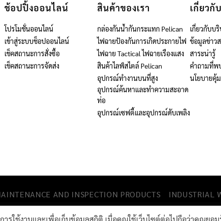
ช้อปปิ้งออนไลน์
สินค้าของเรา
เกี่ยวกั
โปรโมชั่นออนไลน์
กล่องกันน้ำกันกระแทก Pelican
เกี่ยวกับบริ
เข้าสู่ระบบช็อปออนไลน์
ไฟฉายป้องกันการเกิดประกายไฟ
ข้อมูลข่าว
เช็คสถานะการสั่งซื้อ
ไฟฉาย Tactical ไฟฉายเรืองแสง
สาระน่ารู้
เช็คสถานะการจัดส่ง
สินค้าไลฟ์สไตล์ Pelican
คำถามที่พ
อุปกรณ์ทำงานบนที่สูง
นโยบายคุ้
อุปกรณ์ค้นหาและทำความสะอาด
ท่อ
อุปกรณ์เซฟตี้และอุปกรณ์ดับเพลิง
MAINTENANCE AND INSPECTION PRODUCTS
INDUSTRIAL W
าพการใช้งานและเพื่อเก็บข้อมูลสถิติ เมื่อคุณใช้เว็บไซต์ต่อไปถือว่าคุ