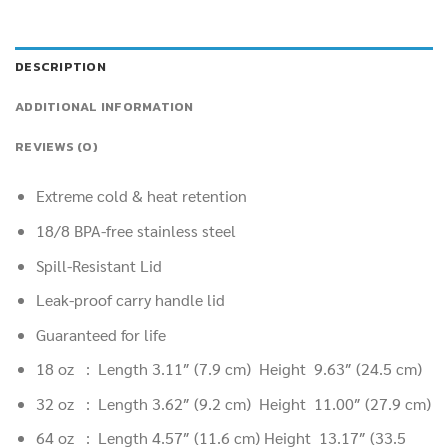
DESCRIPTION
ADDITIONAL INFORMATION
REVIEWS (0)
Extreme cold & heat retention
18/8 BPA-free stainless steel
Spill-Resistant Lid
Leak-proof carry handle lid
Guaranteed for life
18 oz : Length 3.11″
(7.9 cm
) Height 9.63″
(24.5 cm
)
32 oz : Length 3.62″
(9.2 cm
) Height 11.00″
(27.9 cm
)
64 oz : Length 4.57″
(11.6 cm
) Height 13.17″
(33.5