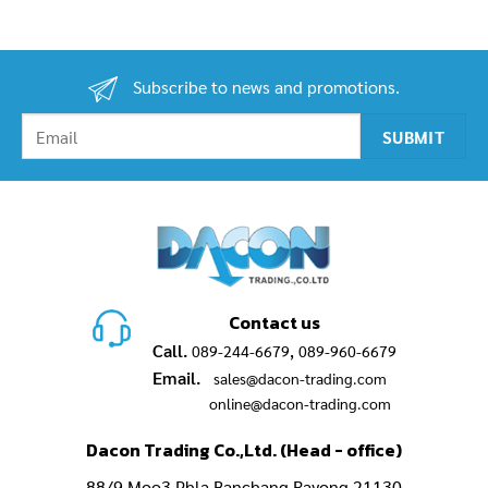
Subscribe to news and promotions.
Contact us
Call.
,
089-244-6679
089-960-6679
Email.
sales@dacon-trading.com
online@dacon-trading.com
Dacon Trading Co.,Ltd. (Head - office)
88/9 Moo3,Phla Banchang Rayong 21130