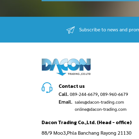
Subscribe to news and prom
Contact us
Call.
,
089-244-6679
089-960-6679
Email.
sales@dacon-trading.com
online@dacon-trading.com
Dacon Trading Co.,Ltd. (Head - office)
88/9 Moo3,Phla Banchang Rayong 21130